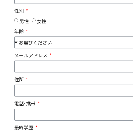
性別
男性
女性
年齢
メールアドレス
住所
電話･携帯
最終学歴